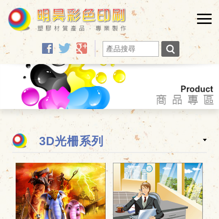
facebook
twitter
google
3D光柵系列