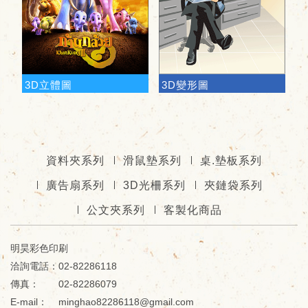
3D立體圖
3D變形圖
資料夾系列
滑鼠墊系列
桌.墊板系列
廣告扇系列
3D光柵系列
夾鏈袋系列
公文夾系列
客製化商品
明昊彩色印刷
02-82286118
02-82286079
minghao82286118@gmail.com