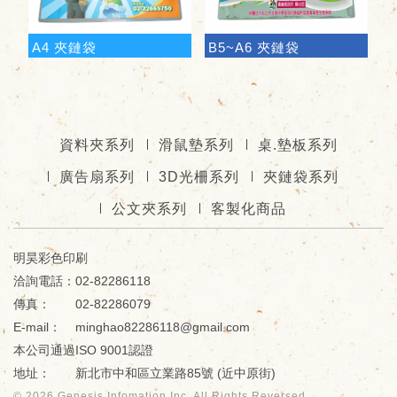
A4 夾鏈袋
B5~A6 夾鏈袋
資料夾系列
滑鼠墊系列
桌.墊板系列
廣告扇系列
3D光柵系列
夾鏈袋系列
公文夾系列
客製化商品
明昊彩色印刷
02-82286118
02-82286079
minghao82286118@gmail.com
本公司通過ISO 9001認證
新北市中和區立業路85號 (近中原街)
© 2026
Genesis Infomation Inc.
All Rights Reversed.