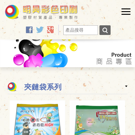
facebook
twitter
google
夾鏈袋系列