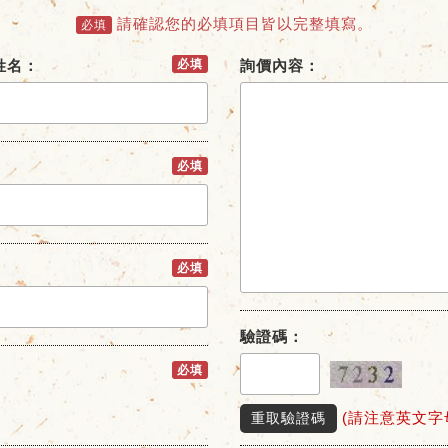
請確認您的必填項目皆以完整填寫。
必填
姓名：
必填
詢價內容：
必填
必填
驗證碼：
必填
(請注意英文字
重取驗證碼