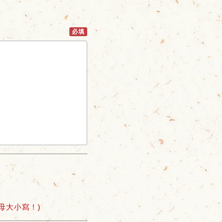
必填
母大小寫！)